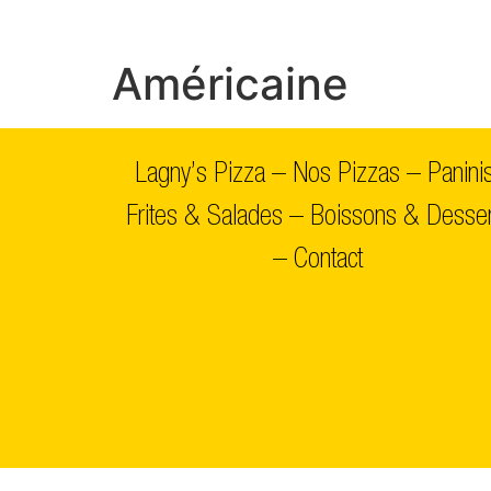
Américaine
Lagny’s Pizza
–
Nos Pizzas
–
Panini
Frites & Salades
–
Boissons & Desser
–
Contact