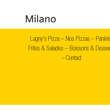
Milano
Lagny’s Pizza
–
Nos Pizzas
–
Panini
Frites & Salades
–
Boissons & Desser
–
Contact