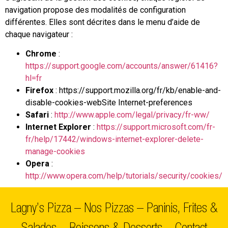
navigation propose des modalités de configuration
différentes. Elles sont décrites dans le menu d’aide de
chaque navigateur :
Chrome
:
https://support.google.com/accounts/answer/61416?
hl=fr
Firefox
: https://support.mozilla.org/fr/kb/enable-and-
disable-cookies-webSite Internet-preferences
Safari
:
http://www.apple.com/legal/privacy/fr-ww/
Internet Explorer
:
https://support.microsoft.com/fr-
fr/help/17442/windows-internet-explorer-delete-
manage-cookies
Opera
:
http://www.opera.com/help/tutorials/security/cookies/
Lagny’s Pizza
–
Nos Pizzas
–
Paninis, Frites &
Salades
–
Boissons & Desserts
–
Contact